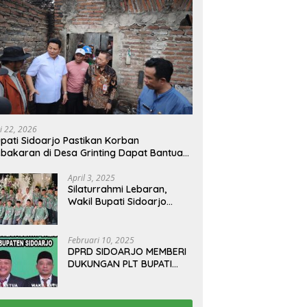
i 22, 2026
pati Sidoarjo Pastikan Korban
bakaran di Desa Grinting Dapat Bantuan
enovasi Rumah
April 3, 2025
Silaturrahmi Lebaran,
Wakil Bupati Sidoarjo
Gelar Open House di
Kediamannya
Februari 10, 2025
DPRD SIDOARJO MEMBERI
DUKUNGAN PLT BUPATI
TERBITKAN SURAT EDARAN
ATURAN LARANGAN
OUTDOOR LEARNING