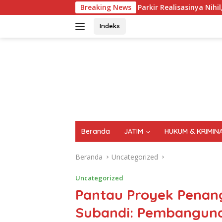
Langsung
tor Parkir Realisasinya Nihil, Meminta Bupati Melakukan Evalu
Breaking News
ke
konten
Indeks
FAKTA
AKTUAL
TERPERCAYA
Beranda
JATIM
HUKUM & KRIMIN
Beranda
Uncategorized
Uncategorized
Pantau Proyek Penang
Subandi: Pembangu