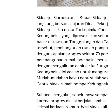
Sidoarjo, Siarpos.com – Bupati Sidoarj
langsung bersama jajaran Dinas Pek
Sidoarjo, serta unsur Forkopimka Ca
Kedungpeluk yang diproyeksikan sebaga
banjir di kawasan Tanggulangin dan Ca
tersebut, pembangunan rumah pompa k
dengan capaian progres sekitar 70 per
pembangunan rumah pompa ini menjadi
dengan mengalirkan debit air ke Sun
Kedungpeluk ini adalah untuk mengurai
Mudah-mudahan kalau nanti sudah seles
Gepuk. sidak rumah pompa Kedungpeluk,
Subandi mengakui, sebelumnya sempat 
karena progres dinilai berjalan lambat.
selesai kerjaan. Namun, hasil sidak k