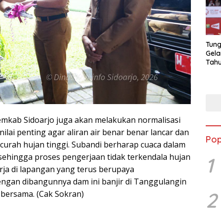
Tung
Gela
Tahu
Jon
kab Sidoarjo juga akan melakukan normalisasi
ilai penting agar aliran air benar benar lancar dan
Pop
t curah hujan tinggi. Subandi berharap cuaca dalam
ehingga proses pengerjaan tidak terkendala hujan
1
rja di lapangan yang terus berupaya
engan dibangunnya dam ini banjir di Tanggulangin
2
a bersama. (Cak Sokran)