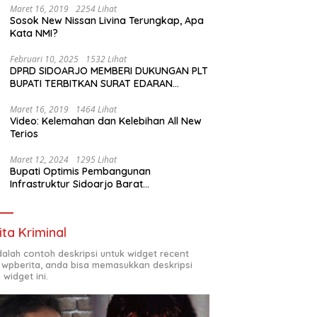
Maret 16, 2019
2254 Lihat
Sosok New Nissan Livina Terungkap, Apa
Kata NMI?
Februari 10, 2025
1532 Lihat
DPRD SIDOARJO MEMBERI DUKUNGAN PLT
BUPATI TERBITKAN SURAT EDARAN
ATURAN LARANGAN OUTDOOR LEARNING
(ODL) TK, PAUD, SD, SMP/MTS KELUAR
Maret 16, 2019
1464 Lihat
Video: Kelemahan dan Kelebihan All New
KOTA
Terios
Maret 12, 2024
1295 Lihat
Bupati Optimis Pembangunan
Infrastruktur Sidoarjo Barat
Akan Jadi Kota Baru
ita Kriminal
adalah contoh deskripsi untuk widget recent
 wpberita, anda bisa memasukkan deskripsi
 widget ini.