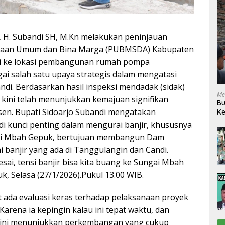
o, H. Subandi SH, M.Kn melakukan peninjauan
erjaan Umum dan Bina Marga (PUBMSDA) Kabupaten
ndi ke lokasi pembangunan rumah pompa
i salah satu upaya strategis dalam mengatasi
ndi. Berdasarkan hasil inspeksi mendadak (sidak)
Me
ini telah menunjukkan kemajuan signifikan
Bu
sen. Bupati Sidoarjo Subandi mengatakan
Ke
R
 kunci penting dalam mengurai banjir, khususnya
gai Mbah Gepuk, bertujuan membangun Dam
 banjir yang ada di Tanggulangin dan Candi.
ai, tensi banjir bisa kita buang ke Sungai Mbah
 Selasa (27/1/2026).Pukul 13.00 WIB.
ada evaluasi keras terhadap pelaksanaan proyek
 Karena ia kepingin kalau ini tepat waktu, dan
ali ini menunjukkan perkembangan yang cukup