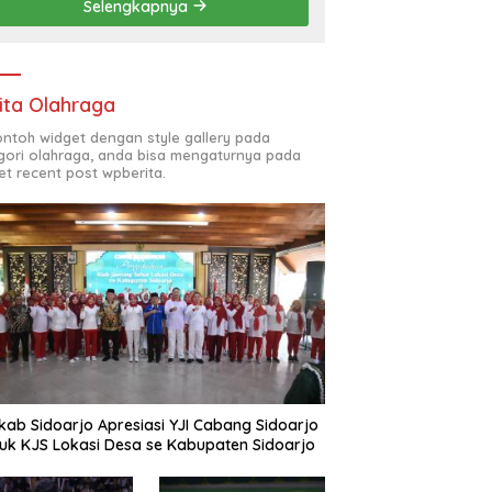
Selengkapnya
(ODL) TK, PAUD, SD,
SMP/MTS KELUAR KOTA
ita Olahraga
contoh widget dengan style gallery pada
gori olahraga, anda bisa mengaturnya pada
et recent post wpberita.
ab Sidoarjo Apresiasi YJI Cabang Sidoarjo
uk KJS Lokasi Desa se Kabupaten Sidoarjo