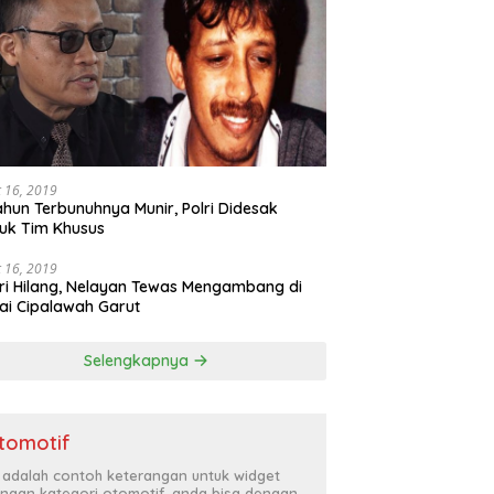
 16, 2019
ahun Terbunuhnya Munir, Polri Didesak
uk Tim Khusus
 16, 2019
ri Hilang, Nelayan Tewas Mengambang di
ai Cipalawah Garut
Selengkapnya
tomotif
i adalah contoh keterangan untuk widget
ngan kategori otomotif, anda bisa dengan