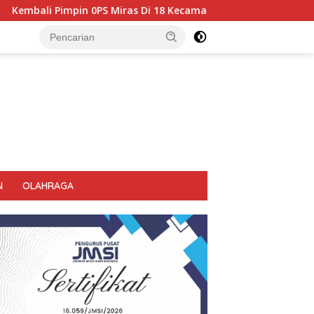
Kecamatan Di Temukan 1696 Botol Miras Disita Bupati Sikap Te
N
OLAHRAGA