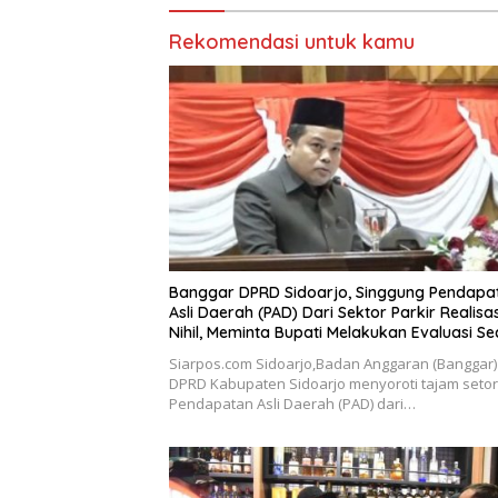
Tahun 2
Rekomendasi untuk kamu
Banggar DPRD Sidoarjo, Singgung Pendapa
Asli Daerah (PAD) Dari Sektor Parkir Realisa
Nihil, Meminta Bupati Melakukan Evaluasi S
Menyeluruh
Siarpos.com Sidoarjo,Badan Anggaran (Banggar)
DPRD Kabupaten Sidoarjo menyoroti tajam seto
Pendapatan Asli Daerah (PAD) dari…