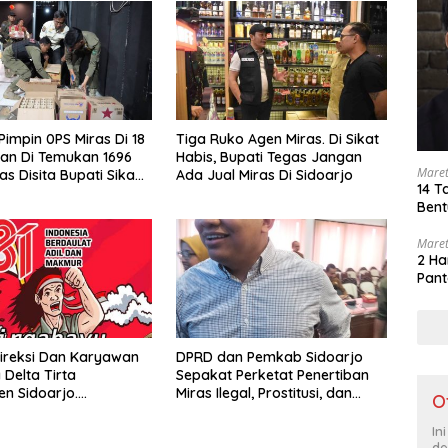
Pimpin 0PS Miras Di 18
Tiga Ruko Agen Miras. Di Sikat
an Di Temukan 1696
Habis, Bupati Tegas Jangan
Maret
as Disita Bupati Sikap
Ada Jual Miras Di Sidoarjo
14 T
enjual Barang Haram
Bent
Maret
2 Ha
Pant
ireksi Dan Karyawan
DPRD dan Pemkab Sidoarjo
Delta Tirta
Sepakat Perketat Penertiban
n Sidoarjo.
Miras Ilegal, Prostitusi, dan
O
pkan Dirgahayu
Rumah Kos Bermasalah
 Indonesia Ke 81 Tahun.
In
us 1945- 17 Agustus
de