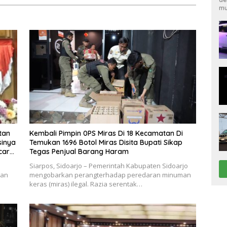
mu
026
tan
Kembali Pimpin 0PS Miras Di 18 Kecamatan Di
sinya
Temukan 1696 Botol Miras Disita Bupati Sikap
ecara
Tegas Penjual Barang Haram
Siarpos, Sidoarjo – Pemerintah Kabupaten Sidoarjo
ran
mengobarkan perangterhadap peredaran minuman
keras (miras) ilegal. Razia serentak…