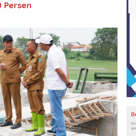
0 Persen
B
In
an