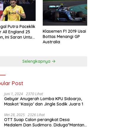
gal Putra Paceklik
Klasemen F1 2019 Usai
r All England 25
Bottas Menangi GP
n, Ini Saran Untuk
Australia
atan dkk
Selengkapnya
ular Post
Juni 1, 2024
2370 Lihat
Gebyar Anugerah Lomba KPU Sidoarjo,
Maskot ‘Kasijo’ dan Jingle Sodik Juara 1
Mei 28, 2025
2326 Lihat
OTT Suap Calon perangkat Desa
Medalem Dan Sudimoro. Diduga”Mantan
Kades DibuduranTerlibat