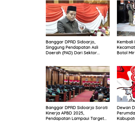
Banggar DPRD Sidoarjo,
Kembali 
Singgung Pendapatan Asli
Kecamat
Daerah (PAD) Dari Sektor
Botol Mir
Parkir Realisasinya Nihil,
Tegas P
Meminta Bupati Melakukan
Evaluasi Secara Menyeluruh
Banggar DPRD Sidoarjo Soroti
Dewan D
Kinerja APBD 2025,
Perumda 
Pendapatan Lampaui Target
Kabupate
dan Defisit Berbalik Jadi
Menguca
Surplus
Republik
17 Agust