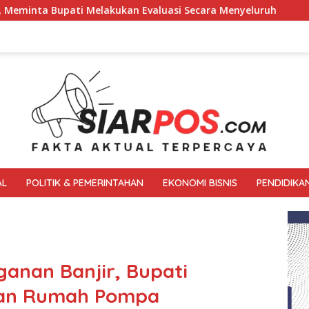
asi Secara Menyeluruh
Kembali Pimpin 0PS Miras Di 18 
AL
POLITIK & PEMERINTAHAN
EKONOMI BISNIS
PENDIDIKA
anan Banjir, Bupati
nan Rumah Pompa