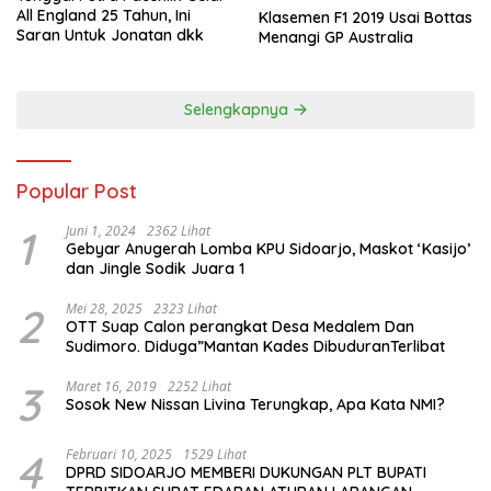
All England 25 Tahun, Ini
Klasemen F1 2019 Usai Bottas
Saran Untuk Jonatan dkk
Menangi GP Australia
Selengkapnya
Popular Post
1
Juni 1, 2024
2362 Lihat
Gebyar Anugerah Lomba KPU Sidoarjo, Maskot ‘Kasijo’
dan Jingle Sodik Juara 1
2
Mei 28, 2025
2323 Lihat
OTT Suap Calon perangkat Desa Medalem Dan
Sudimoro. Diduga”Mantan Kades DibuduranTerlibat
3
Maret 16, 2019
2252 Lihat
Sosok New Nissan Livina Terungkap, Apa Kata NMI?
4
Februari 10, 2025
1529 Lihat
DPRD SIDOARJO MEMBERI DUKUNGAN PLT BUPATI