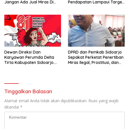
Jangan Ada Jual Miras Di
Pendapatan Lampaui Target
Sidoarjo
dan Defisit Berbalik Jadi
Surplus
Dewan Direksi Dan
DPRD dan Pemkab Sidoarjo
Karyawan Perumda Delta
Sepakat Perketat Penertiban
Tirta Kabupaten Sidoarjo.
Miras Ilegal, Prostitusi, dan
Mengucapkan Dirgahayu
Rumah Kos Bermasalah
Republik Indonesia Ke 81
Tahun. 17 Agustus 1945- 17
Agustus Tahun 2026
Tinggalkan Balasan
Alamat email Anda tidak akan dipublikasikan.
Ruas yang wajib
ditandai
*