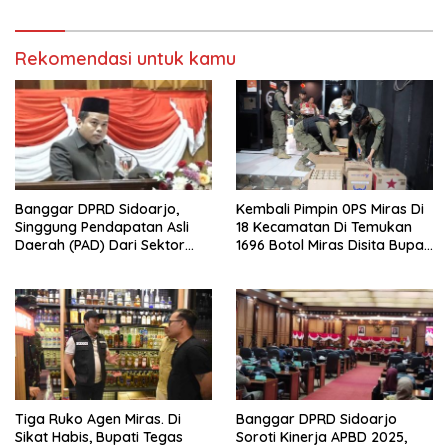
Republik Indonesia Ke 81
Tahun. 17 Agustus 1945- 17
Agustus Tahun 2026
Rekomendasi untuk kamu
Banggar DPRD Sidoarjo,
Kembali Pimpin 0PS Miras Di
Singgung Pendapatan Asli
18 Kecamatan Di Temukan
Daerah (PAD) Dari Sektor
1696 Botol Miras Disita Bupati
Parkir Realisasinya Nihil,
Sikap Tegas Penjual Barang
Meminta Bupati Melakukan
Haram
Evaluasi Secara Menyeluruh
Tiga Ruko Agen Miras. Di
Banggar DPRD Sidoarjo
Sikat Habis, Bupati Tegas
Soroti Kinerja APBD 2025,