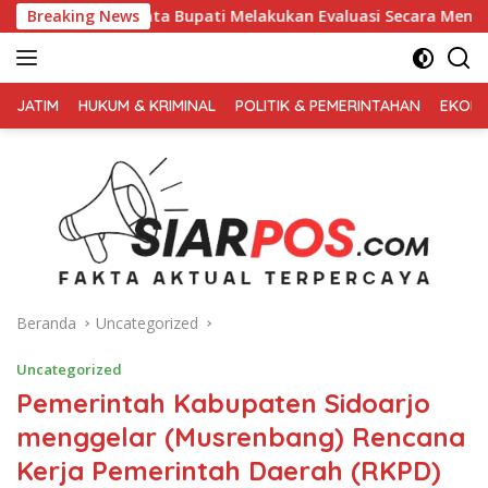
Langsung
 Bupati Melakukan Evaluasi Secara Menyeluruh
Breaking News
Kembali 
ke
konten
FAKTA
AKTUAL
JATIM
HUKUM & KRIMINAL
POLITIK & PEMERINTAHAN
EKONO
TERPERCAYA
Beranda
Uncategorized
Uncategorized
Pemerintah Kabupaten Sidoarjo
menggelar (Musrenbang) Rencana
Kerja Pemerintah Daerah (RKPD)