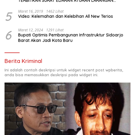
TERBITKAN SURAT EDARAN ATURAN LARANGAN
OUTDOOR LEARNING (ODL) TK, PAUD, SD, SMP/MTS
KELUAR KOTA
5
Maret 16, 2019
1462 Lihat
Video: Kelemahan dan Kelebihan All New Terios
6
Maret 12, 2024
1291 Lihat
Bupati Optimis Pembangunan Infrastruktur Sidoarjo
Barat Akan Jadi Kota Baru
Berita Kriminal
Ini adalah contoh deskripsi untuk widget recent post wpberita,
anda bisa memasukkan deskripsi pada widget ini.