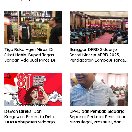
Parkir Realisasinya Nihil,
Sikap Tegas Penjual Barang
Meminta Bupati Melakukan
Haram
Evaluasi Secara Menyeluruh
Tiga Ruko Agen Miras. Di
Banggar DPRD Sidoarjo
Sikat Habis, Bupati Tegas
Soroti Kinerja APBD 2025,
Jangan Ada Jual Miras Di
Pendapatan Lampaui Target
Sidoarjo
dan Defisit Berbalik Jadi
Surplus
Dewan Direksi Dan
DPRD dan Pemkab Sidoarjo
Karyawan Perumda Delta
Sepakat Perketat Penertiban
Tirta Kabupaten Sidoarjo.
Miras Ilegal, Prostitusi, dan
Mengucapkan Dirgahayu
Rumah Kos Bermasalah