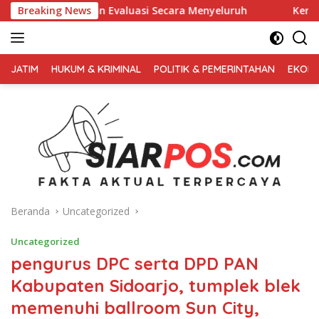
Langsung
kan Evaluasi Secara Menyeluruh
Breaking News
Kembali Pimpin 0PS Mir
ke
konten
FAKTA
AKTUAL
JATIM
HUKUM & KRIMINAL
POLITIK & PEMERINTAHAN
EKONO
TERPERCAYA
Beranda
Uncategorized
Uncategorized
pengurus DPC serta DPD PAN
Kabupaten Sidoarjo, tumplek blek
memenuhi ballroom Sun City,