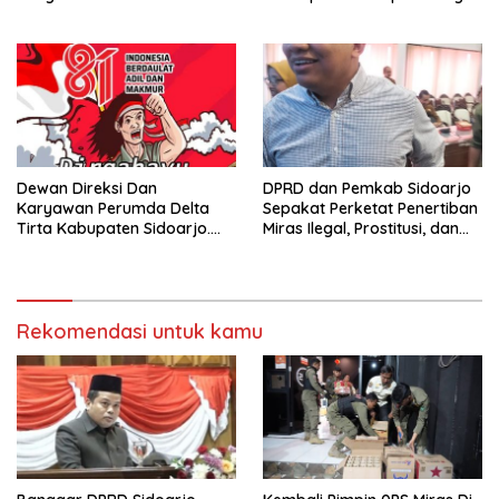
Sidoarjo
dan Defisit Berbalik Jadi
Surplus
Dewan Direksi Dan
DPRD dan Pemkab Sidoarjo
Karyawan Perumda Delta
Sepakat Perketat Penertiban
Tirta Kabupaten Sidoarjo.
Miras Ilegal, Prostitusi, dan
Mengucapkan Dirgahayu
Rumah Kos Bermasalah
Republik Indonesia Ke 81
Tahun. 17 Agustus 1945- 17
Agustus Tahun 2026
Rekomendasi untuk kamu