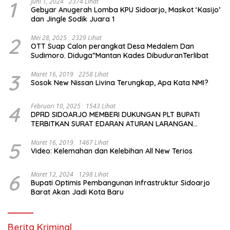
1
Juni 1, 2024
2374 Lihat
Gebyar Anugerah Lomba KPU Sidoarjo, Maskot ‘Kasijo’
dan Jingle Sodik Juara 1
2
Mei 28, 2025
2329 Lihat
OTT Suap Calon perangkat Desa Medalem Dan
Sudimoro. Diduga”Mantan Kades DibuduranTerlibat
3
Maret 16, 2019
2258 Lihat
Sosok New Nissan Livina Terungkap, Apa Kata NMI?
4
Februari 10, 2025
1543 Lihat
DPRD SIDOARJO MEMBERI DUKUNGAN PLT BUPATI
TERBITKAN SURAT EDARAN ATURAN LARANGAN
OUTDOOR LEARNING (ODL) TK, PAUD, SD, SMP/MTS
KELUAR KOTA
5
Maret 16, 2019
1467 Lihat
Video: Kelemahan dan Kelebihan All New Terios
6
Maret 12, 2024
1298 Lihat
Bupati Optimis Pembangunan Infrastruktur Sidoarjo
Barat Akan Jadi Kota Baru
Berita Kriminal