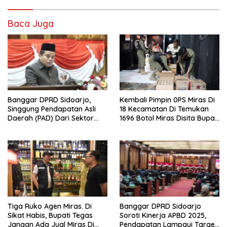
Baca Juga
Banggar DPRD Sidoarjo,
Kembali Pimpin 0PS Miras Di
Singgung Pendapatan Asli
18 Kecamatan Di Temukan
Daerah (PAD) Dari Sektor
1696 Botol Miras Disita Bupati
Parkir Realisasinya Nihil,
Sikap Tegas Penjual Barang
Meminta Bupati Melakukan
Haram
Evaluasi Secara Menyeluruh
Tiga Ruko Agen Miras. Di
Banggar DPRD Sidoarjo
Sikat Habis, Bupati Tegas
Soroti Kinerja APBD 2025,
Jangan Ada Jual Miras Di
Pendapatan Lampaui Target