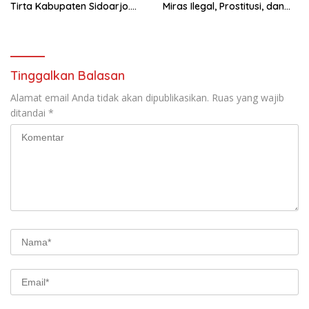
Tirta Kabupaten Sidoarjo.
Miras Ilegal, Prostitusi, dan
Mengucapkan Dirgahayu
Rumah Kos Bermasalah
Republik Indonesia Ke 81
Tahun. 17 Agustus 1945- 17
Agustus Tahun 2026
Tinggalkan Balasan
Alamat email Anda tidak akan dipublikasikan.
Ruas yang wajib
ditandai
*