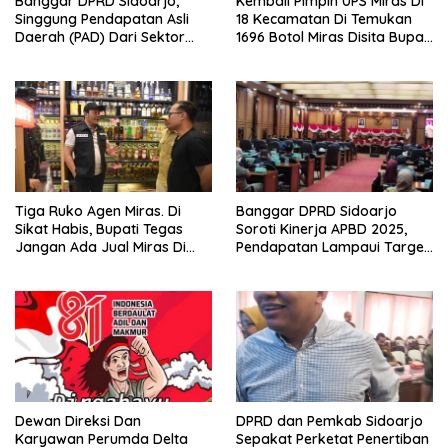
Banggar DPRD Sidoarjo,
Kembali Pimpin 0PS Miras Di
Singgung Pendapatan Asli
18 Kecamatan Di Temukan
Daerah (PAD) Dari Sektor
1696 Botol Miras Disita Bupati
Parkir Realisasinya Nihil,
Sikap Tegas Penjual Barang
Meminta Bupati Melakukan
Haram
Evaluasi Secara Menyeluruh
Tiga Ruko Agen Miras. Di
Banggar DPRD Sidoarjo
Sikat Habis, Bupati Tegas
Soroti Kinerja APBD 2025,
Jangan Ada Jual Miras Di
Pendapatan Lampaui Target
Sidoarjo
dan Defisit Berbalik Jadi
Surplus
Dewan Direksi Dan
DPRD dan Pemkab Sidoarjo
Karyawan Perumda Delta
Sepakat Perketat Penertiban