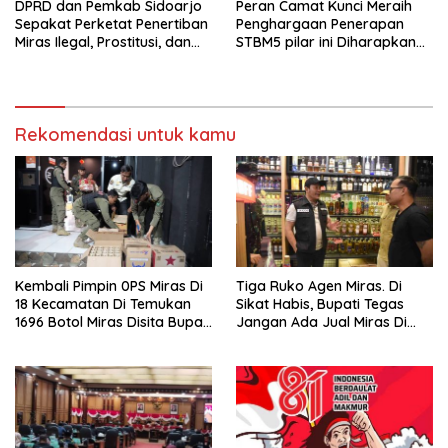
DPRD dan Pemkab Sidoarjo
Peran Camat Kunci Meraih
Sepakat Perketat Penertiban
Penghargaan Penerapan
Miras Ilegal, Prostitusi, dan
STBM5 pilar ini Diharapkan
Rumah Kos Bermasalah
Tidak Berhenti Disini.
Rekomendasi untuk kamu
Kembali Pimpin 0PS Miras Di
Tiga Ruko Agen Miras. Di
18 Kecamatan Di Temukan
Sikat Habis, Bupati Tegas
1696 Botol Miras Disita Bupati
Jangan Ada Jual Miras Di
Sikap Tegas Penjual Barang
Sidoarjo
Haram