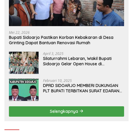
Mei 22, 2026
Bupati Sidoarjo Pastikan Korban Kebakaran di Desa
Grinting Dapat Bantuan Renovasi Rumah
April 3, 2025
Silaturrahmi Lebaran, Wakil Bupati
Sidoarjo Gelar Open House di
Kediamannya
Februari 10, 2025
DPRD SIDOARJO MEMBERI DUKUNGAN
PLT BUPATI TERBITKAN SURAT EDARAN
ATURAN LARANGAN OUTDOOR
LEARNING (ODL) TK, PAUD, SD, SMP/MTS
KELUAR KOTA
Selengkapnya