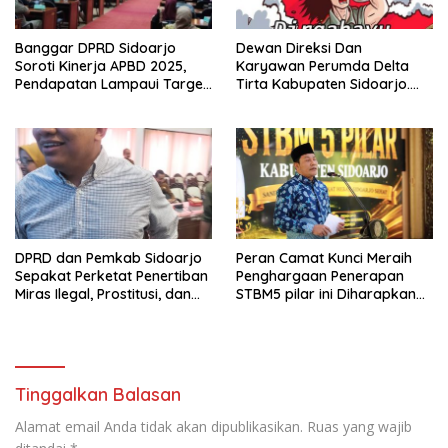
Banggar DPRD Sidoarjo
Dewan Direksi Dan
Soroti Kinerja APBD 2025,
Karyawan Perumda Delta
Pendapatan Lampaui Target
Tirta Kabupaten Sidoarjo.
dan Defisit Berbalik Jadi
Mengucapkan Dirgahayu
Surplus
Republik Indonesia Ke 81
Tahun. 17 Agustus 1945- 17
Agustus Tahun 2026
DPRD dan Pemkab Sidoarjo
Peran Camat Kunci Meraih
Sepakat Perketat Penertiban
Penghargaan Penerapan
Miras Ilegal, Prostitusi, dan
STBM5 pilar ini Diharapkan
Rumah Kos Bermasalah
Tidak Berhenti Disini.
Tinggalkan Balasan
Alamat email Anda tidak akan dipublikasikan.
Ruas yang wajib