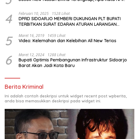
4
Februari 10, 2025
1528 Lihat
DPRD SIDOARJO MEMBERI DUKUNGAN PLT BUPATI
TERBITKAN SURAT EDARAN ATURAN LARANGAN
OUTDOOR LEARNING (ODL) TK, PAUD, SD, SMP/MTS
KELUAR KOTA
5
Maret 16, 2019
1459 Lihat
Video: Kelemahan dan Kelebihan All New Terios
6
Maret 12, 2024
1288 Lihat
Bupati Optimis Pembangunan Infrastruktur Sidoarjo
Barat Akan Jadi Kota Baru
Berita Kriminal
Ini adalah contoh deskripsi untuk widget recent post wpberita,
anda bisa memasukkan deskripsi pada widget ini.