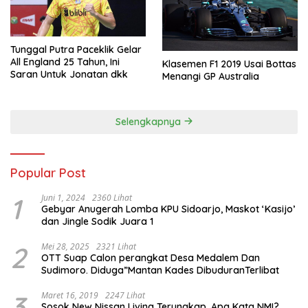
Tunggal Putra Paceklik Gelar
All England 25 Tahun, Ini
Klasemen F1 2019 Usai Bottas
Saran Untuk Jonatan dkk
Menangi GP Australia
Selengkapnya
Popular Post
1
Juni 1, 2024
2360 Lihat
Gebyar Anugerah Lomba KPU Sidoarjo, Maskot ‘Kasijo’
dan Jingle Sodik Juara 1
2
Mei 28, 2025
2321 Lihat
OTT Suap Calon perangkat Desa Medalem Dan
Sudimoro. Diduga”Mantan Kades DibuduranTerlibat
3
Maret 16, 2019
2247 Lihat
Sosok New Nissan Livina Terungkap, Apa Kata NMI?