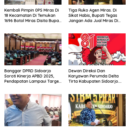
Kembali Pimpin 0PS Miras Di
Tiga Ruko Agen Miras. Di
18 Kecamatan Di Temukan
Sikat Habis, Bupati Tegas
1696 Botol Miras Disita Bupati
Jangan Ada Jual Miras Di
Sikap Tegas Penjual Barang
Sidoarjo
Haram
Banggar DPRD Sidoarjo
Dewan Direksi Dan
Soroti Kinerja APBD 2025,
Karyawan Perumda Delta
Pendapatan Lampaui Target
Tirta Kabupaten Sidoarjo.
dan Defisit Berbalik Jadi
Mengucapkan Dirgahayu
Surplus
Republik Indonesia Ke 81
Tahun. 17 Agustus 1945- 17
Agustus Tahun 2026