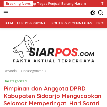
Langsung
ikap Tegas Penjual Barang Haram
Breaking News
Tiga Ruko Agen Miras. 
ke
konten
FAKTA
AKTUAL
JATIM
HUKUM & KRIMINAL
POLITIK & PEMERINTAHAN
EKONO
TERPERCAYA
Beranda
Uncategorized
Uncategorized
Pimpinan dan Anggota DPRD
Kabupaten Sidoarjo Mengucapkan
Selamat Memperingati Hari Santri