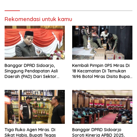
Republik Indonesia Ke 81
Tahun. 17 Agustus 1945- 17
Agustus Tahun 2026
Rekomendasi untuk kamu
Banggar DPRD Sidoarjo,
Kembali Pimpin 0PS Miras Di
Singgung Pendapatan Asli
18 Kecamatan Di Temukan
Daerah (PAD) Dari Sektor
1696 Botol Miras Disita Bupati
Parkir Realisasinya Nihil,
Sikap Tegas Penjual Barang
Meminta Bupati Melakukan
Haram
Evaluasi Secara Menyeluruh
Tiga Ruko Agen Miras. Di
Banggar DPRD Sidoarjo
Sikat Habis, Bupati Tegas
Soroti Kinerja APBD 2025,