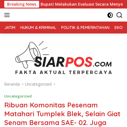
Langsung
Bupati Melakukan Evaluasi Secara Menyeluruh
Breaking News
Kembali P
ke
konten
FAKTA
AKTUAL
JATIM
HUKUM & KRIMINAL
POLITIK & PEMERINTAHAN
EKONO
TERPERCAYA
Beranda
Uncategorized
Uncategorized
Ribuan Komonitas Pesenam
Matahari Tumplek Blek, Selain Giat
Senam Bersama SAE- 02. Juga