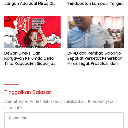
Jangan Ada Jual Miras Di
Pendapatan Lampaui Target
Sidoarjo
dan Defisit Berbalik Jadi
Surplus
Dewan Direksi Dan
DPRD dan Pemkab Sidoarjo
Karyawan Perumda Delta
Sepakat Perketat Penertiban
Tirta Kabupaten Sidoarjo.
Miras Ilegal, Prostitusi, dan
Mengucapkan Dirgahayu
Rumah Kos Bermasalah
Republik Indonesia Ke 81
Tahun. 17 Agustus 1945- 17
Agustus Tahun 2026
Tinggalkan Balasan
Alamat email Anda tidak akan dipublikasikan.
Ruas yang wajib
ditandai
*