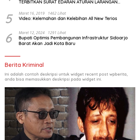
TERBITKAN SURAT EDARAN ATURAN LARANGAN
OUTDOOR LEARNING (ODL) TK, PAUD, SD, SMP/MTS
KELUAR KOTA
5
Maret 16, 2019
1462 Lihat
Video: Kelemahan dan Kelebihan All New Terios
6
Maret 12, 2024
1291 Lihat
Bupati Optimis Pembangunan Infrastruktur Sidoarjo
Barat Akan Jadi Kota Baru
Berita Kriminal
Ini adalah contoh deskripsi untuk widget recent post wpberita,
anda bisa memasukkan deskripsi pada widget ini.