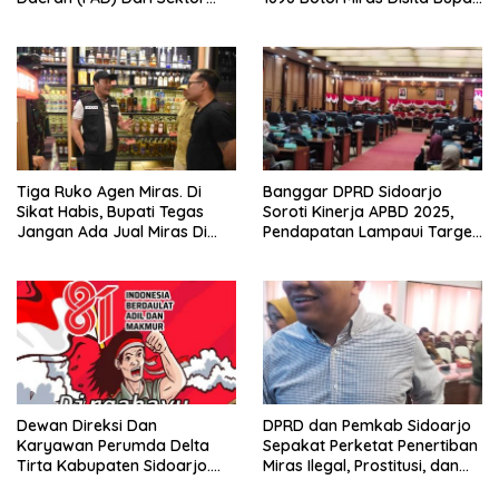
Parkir Realisasinya Nihil,
Sikap Tegas Penjual Barang
Meminta Bupati Melakukan
Haram
Evaluasi Secara Menyeluruh
Tiga Ruko Agen Miras. Di
Banggar DPRD Sidoarjo
Sikat Habis, Bupati Tegas
Soroti Kinerja APBD 2025,
Jangan Ada Jual Miras Di
Pendapatan Lampaui Target
Sidoarjo
dan Defisit Berbalik Jadi
Surplus
Dewan Direksi Dan
DPRD dan Pemkab Sidoarjo
Karyawan Perumda Delta
Sepakat Perketat Penertiban
Tirta Kabupaten Sidoarjo.
Miras Ilegal, Prostitusi, dan
Mengucapkan Dirgahayu
Rumah Kos Bermasalah