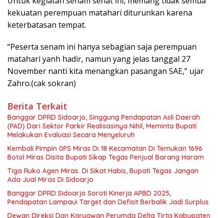
Untuk kegiatan senam sehat ini, memang tidak semua
kekuatan perempuan matahari diturunkan karena
keterbatasan tempat.
“Peserta senam ini hanya sebagian saja perempuan
matahari yanh hadir, namun yang jelas tanggal 27
November nanti kita menangkan pasangan SAE,” ujar
Zahro.(cak sokran)
Berita Terkait
Banggar DPRD Sidoarjo, Singgung Pendapatan Asli Daerah
(PAD) Dari Sektor Parkir Realisasinya Nihil, Meminta Bupati
Melakukan Evaluasi Secara Menyeluruh
Kembali Pimpin 0PS Miras Di 18 Kecamatan Di Temukan 1696
Botol Miras Disita Bupati Sikap Tegas Penjual Barang Haram
Tiga Ruko Agen Miras. Di Sikat Habis, Bupati Tegas Jangan
Ada Jual Miras Di Sidoarjo
Banggar DPRD Sidoarjo Soroti Kinerja APBD 2025,
Pendapatan Lampaui Target dan Defisit Berbalik Jadi Surplus
Dewan Direksi Dan Karyawan Perumda Delta Tirta Kabupaten