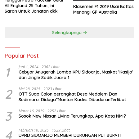
Tunggal Putra Paceklik Gelar
All England 25 Tahun, Ini
Klasemen F1 2019 Usai Bottas
Saran Untuk Jonatan dkk
Menangi GP Australia
Selengkapnya
Popular Post
1
Juni 1, 2024
2362 Lihat
Gebyar Anugerah Lomba KPU Sidoarjo, Maskot ‘Kasijo’
dan Jingle Sodik Juara 1
2
Mei 28, 2025
2323 Lihat
OTT Suap Calon perangkat Desa Medalem Dan
Sudimoro. Diduga”Mantan Kades DibuduranTerlibat
3
Maret 16, 2019
2252 Lihat
Sosok New Nissan Livina Terungkap, Apa Kata NMI?
4
Februari 10, 2025
1529 Lihat
DPRD SIDOARJO MEMBERI DUKUNGAN PLT BUPATI