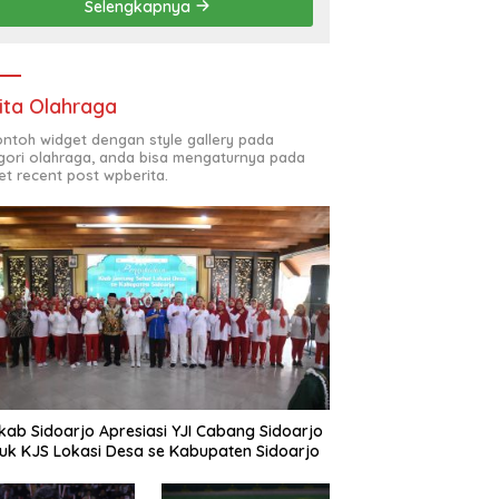
Selengkapnya
(ODL) TK, PAUD, SD,
SMP/MTS KELUAR KOTA
ita Olahraga
contoh widget dengan style gallery pada
gori olahraga, anda bisa mengaturnya pada
et recent post wpberita.
ab Sidoarjo Apresiasi YJI Cabang Sidoarjo
uk KJS Lokasi Desa se Kabupaten Sidoarjo