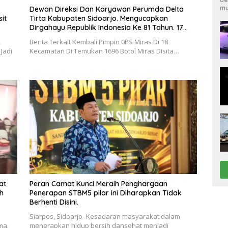
mu
Dewan Direksi Dan Karyawan Perumda Delta
it
Tirta Kabupaten Sidoarjo. Mengucapkan
Dirgahayu Republik Indonesia Ke 81 Tahun. 17
Agustus 1945- 17 Agustus Tahun 2026
,
Berita Terkait Kembali Pimpin 0PS Miras Di 18
Jadi
Kecamatan Di Temukan 1696 Botol Miras Disita…
at
Peran Camat Kunci Meraih Penghargaan
ah
Penerapan STBM5 pilar ini Diharapkan Tidak
Berhenti Disini.
Siarpos, Sidoarjo- Kesadaran masyarakat dalam
ma,
menerapkan hidup bersih dansehat menjadi