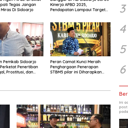
3
upati Tegas Jangan
Kinerja APBD 2025,
 Miras Di Sidoarjo
Pendapatan Lampaui Target
dan Defisit Berbalik Jadi
Surplus
4
5
n Pemkab Sidoarjo
Peran Camat Kunci Meraih
6
Perketat Penertiban
Penghargaan Penerapan
gal, Prostitusi, dan
STBM5 pilar ini Diharapkan
os Bermasalah
Tidak Berhenti Disini.
Ber
Ini 
post
pada