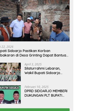
i 22, 2026
pati Sidoarjo Pastikan Korban
bakaran di Desa Grinting Dapat Bantuan
enovasi Rumah
April 3, 2025
Silaturrahmi Lebaran,
Wakil Bupati Sidoarjo
Gelar Open House di
Kediamannya
Februari 10, 2025
DPRD SIDOARJO MEMBERI
DUKUNGAN PLT BUPATI
TERBITKAN SURAT EDARAN
ATURAN LARANGAN
OUTDOOR LEARNING