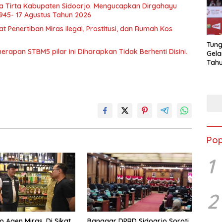
a Tirta Kabupaten Sidoarjo. Mengucapkan Dirgahayu
1945- 17 Agustus Tahun 2026
Penertiban Miras Ilegal, Prostitusi, dan Rumah Kos
Tung
apan STBM5 pilar ini Diharapkan Tidak Berhenti Disini.
Gela
Tahu
Jon
Pop
1
2
o Agen Miras. Di Sikat
Banggar DPRD Sidoarjo Soroti