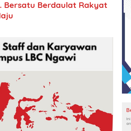
5. Bersatu Berdaulat Rakyat
Maju
B
In
an