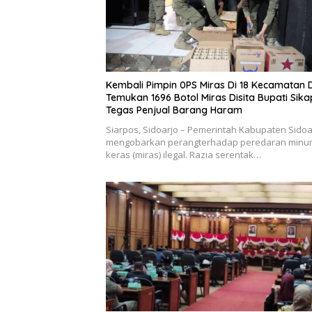
Kembali Pimpin 0PS Miras Di 18 Kecamatan D
Temukan 1696 Botol Miras Disita Bupati Sika
Tegas Penjual Barang Haram
Siarpos, Sidoarjo – Pemerintah Kabupaten Sidoa
mengobarkan perangterhadap peredaran min
keras (miras) ilegal. Razia serentak…