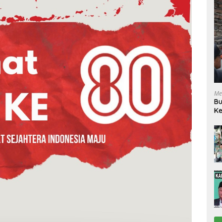
Me
Bu
Ke
R