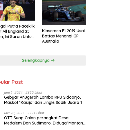
gal Putra Paceklik
Klasemen F1 2019 Usai
r All England 25
Bottas Menangi GP
n, Ini Saran Untuk
Australia
atan dkk
Selengkapnya
ular Post
Juni 1, 2024
2360 Lihat
Gebyar Anugerah Lomba KPU Sidoarjo,
Maskot ‘Kasijo’ dan Jingle Sodik Juara 1
Mei 28, 2025
2321 Lihat
OTT Suap Calon perangkat Desa
Medalem Dan Sudimoro. Diduga”Mantan
Kades DibuduranTerlibat