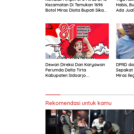
Kecamatan Di Temukan 1696
Habis, B
Botol Miras Disita Bupati Sikap
Ada Jual
Tegas Penjual Barang Haram
Dewan Direksi Dan Karyawan
DPRD da
Perumda Delta Tirta
Sepakat 
Kabupaten Sidoarjo.
Miras Ile
Mengucapkan Dirgahayu
Rumah K
Republik Indonesia Ke 81 Tahun.
17 Agustus 1945- 17 Agustus
Tahun 2026
Rekomendasi untuk kamu