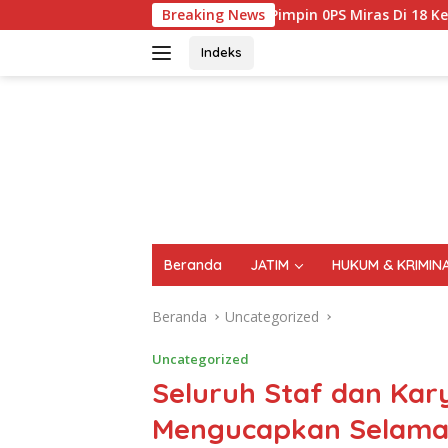
Langsung
mbali Pimpin 0PS Miras Di 18 Kecamatan Di Temukan 1696 Botol
Breaking News
ke
konten
Indeks
FAKTA
AKTUAL
TERPERCAYA
Beranda
JATIM
HUKUM & KRIMIN
Beranda
Uncategorized
Uncategorized
Seluruh Staf dan Ka
Mengucapkan Selamat 