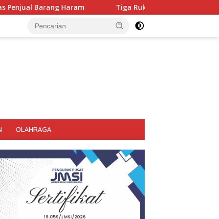
Tiga Ruko Agen Miras. Di Sikat Habis, Bupati Tegas Jangan Ada 
N
OLAHRAGA