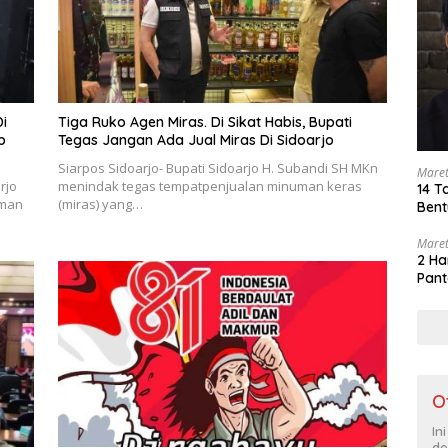
i
Tiga Ruko Agen Miras. Di Sikat Habis, Bupati
p
Tegas Jangan Ada Jual Miras Di Sidoarjo
Siarpos Sidoarjo- Bupati Sidoarjo H. Subandi SH MKn
Maret
rjo
menindak tegas tempatpenjualan minuman keras
14 T
uman
(miras) yang…
Bent
Maret
2 Ha
Pant
O
In
de