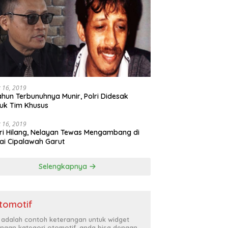
 16, 2019
ahun Terbunuhnya Munir, Polri Didesak
uk Tim Khusus
 16, 2019
ri Hilang, Nelayan Tewas Mengambang di
ai Cipalawah Garut
Selengkapnya
tomotif
i adalah contoh keterangan untuk widget
ngan kategori otomotif, anda bisa dengan