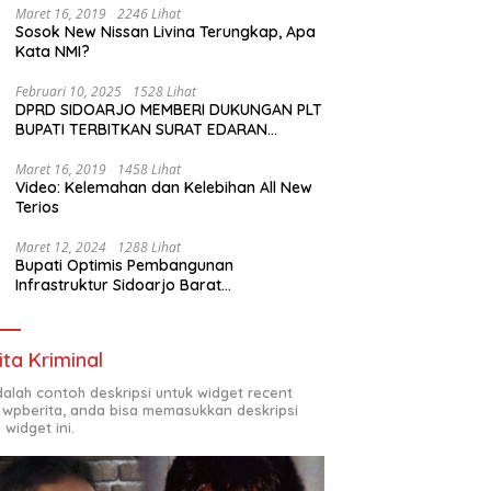
Maret 16, 2019
2246 Lihat
Sosok New Nissan Livina Terungkap, Apa
Kata NMI?
Februari 10, 2025
1528 Lihat
DPRD SIDOARJO MEMBERI DUKUNGAN PLT
BUPATI TERBITKAN SURAT EDARAN
ATURAN LARANGAN OUTDOOR LEARNING
(ODL) TK, PAUD, SD, SMP/MTS KELUAR
Maret 16, 2019
1458 Lihat
Video: Kelemahan dan Kelebihan All New
KOTA
Terios
Maret 12, 2024
1288 Lihat
Bupati Optimis Pembangunan
Infrastruktur Sidoarjo Barat
Akan Jadi Kota Baru
ita Kriminal
adalah contoh deskripsi untuk widget recent
 wpberita, anda bisa memasukkan deskripsi
 widget ini.