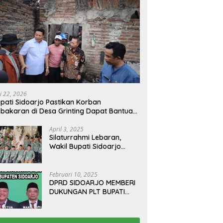
i 22, 2026
pati Sidoarjo Pastikan Korban
bakaran di Desa Grinting Dapat Bantuan
enovasi Rumah
April 3, 2025
Silaturrahmi Lebaran,
Wakil Bupati Sidoarjo
Gelar Open House di
Kediamannya
Februari 10, 2025
DPRD SIDOARJO MEMBERI
DUKUNGAN PLT BUPATI
TERBITKAN SURAT EDARAN
ATURAN LARANGAN
OUTDOOR LEARNING