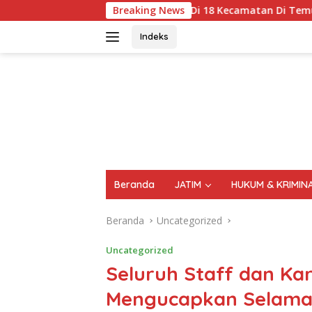
Langsung
S Miras Di 18 Kecamatan Di Temukan 1696 Botol Miras Disita B
Breaking News
ke
konten
Indeks
FAKTA
AKTUAL
TERPERCAYA
Beranda
JATIM
HUKUM & KRIMIN
Beranda
Uncategorized
Uncategorized
Seluruh Staff dan K
Mengucapkan Selamat