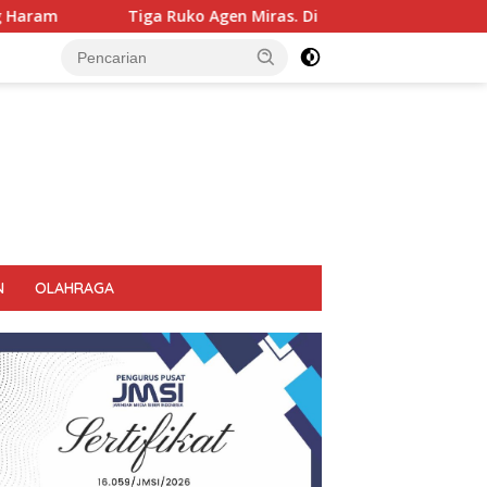
 Miras. Di Sikat Habis, Bupati Tegas Jangan Ada Jual Miras Di S
N
OLAHRAGA