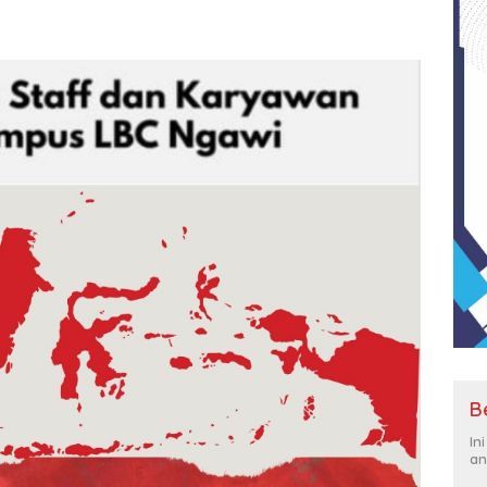
B
In
an