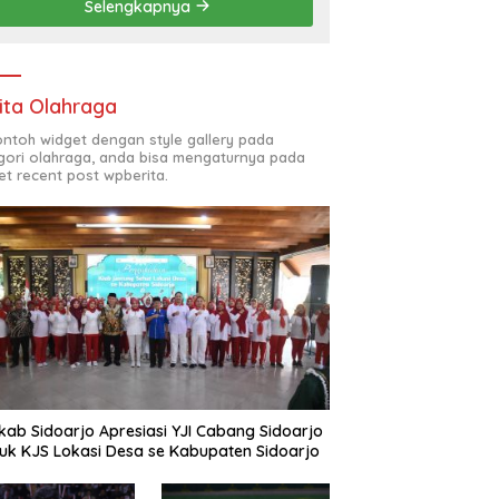
Selengkapnya
(ODL) TK, PAUD, SD,
SMP/MTS KELUAR KOTA
ita Olahraga
contoh widget dengan style gallery pada
gori olahraga, anda bisa mengaturnya pada
et recent post wpberita.
ab Sidoarjo Apresiasi YJI Cabang Sidoarjo
uk KJS Lokasi Desa se Kabupaten Sidoarjo