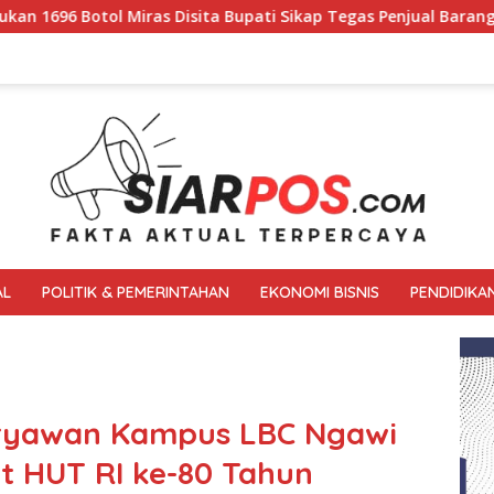
upati Sikap Tegas Penjual Barang Haram
Tiga Ruko Agen
AL
POLITIK & PEMERINTAHAN
EKONOMI BISNIS
PENDIDIKA
aryawan Kampus LBC Ngawi
 HUT RI ke-80 Tahun