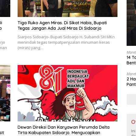
i
Tiga Ruko Agen Miras. Di Sikat Habis, Bupati
p
Tegas Jangan Ada Jual Miras Di Sidoarjo
Siarpos Sidoarjo- Bupati Sidoarjo H. Subandi SH MKn
rjo
menindak tegas tempatpenjualan minuman keras
uman
(miras) yang…
Maret
14 T
Bent
Maret
2 Ha
Pant
O
Dewan Direksi Dan Karyawan Perumda Delta
In
it
Tirta Kabupaten Sidoarjo. Mengucapkan
de