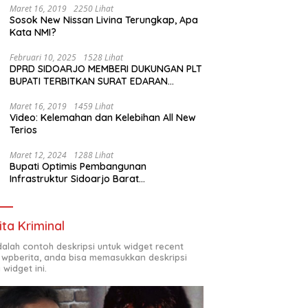
Maret 16, 2019
2250 Lihat
Sosok New Nissan Livina Terungkap, Apa
Kata NMI?
Februari 10, 2025
1528 Lihat
DPRD SIDOARJO MEMBERI DUKUNGAN PLT
BUPATI TERBITKAN SURAT EDARAN
ATURAN LARANGAN OUTDOOR LEARNING
(ODL) TK, PAUD, SD, SMP/MTS KELUAR
Maret 16, 2019
1459 Lihat
Video: Kelemahan dan Kelebihan All New
KOTA
Terios
Maret 12, 2024
1288 Lihat
Bupati Optimis Pembangunan
Infrastruktur Sidoarjo Barat
Akan Jadi Kota Baru
ita Kriminal
adalah contoh deskripsi untuk widget recent
 wpberita, anda bisa memasukkan deskripsi
 widget ini.