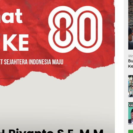
Me
Bu
Ke
R