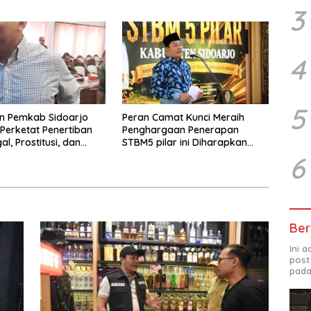
dan Defisit Berbalik Jadi
3
Surplus
4
5
n Pemkab Sidoarjo
Peran Camat Kunci Meraih
Perketat Penertiban
Penghargaan Penerapan
gal, Prostitusi, dan
STBM5 pilar ini Diharapkan
os Bermasalah
Tidak Berhenti Disini.
6
Ber
Ini 
post
pada