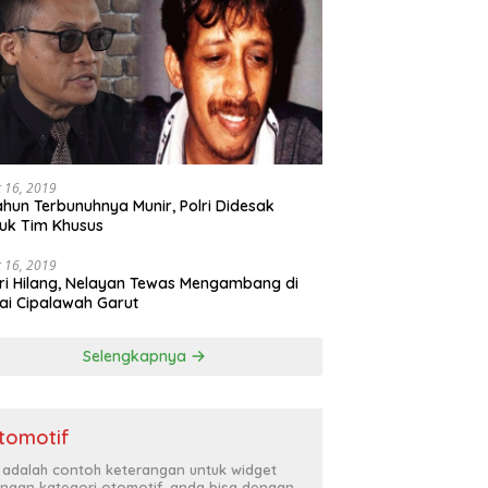
 16, 2019
ahun Terbunuhnya Munir, Polri Didesak
uk Tim Khusus
 16, 2019
ri Hilang, Nelayan Tewas Mengambang di
ai Cipalawah Garut
Selengkapnya
tomotif
i adalah contoh keterangan untuk widget
ngan kategori otomotif, anda bisa dengan