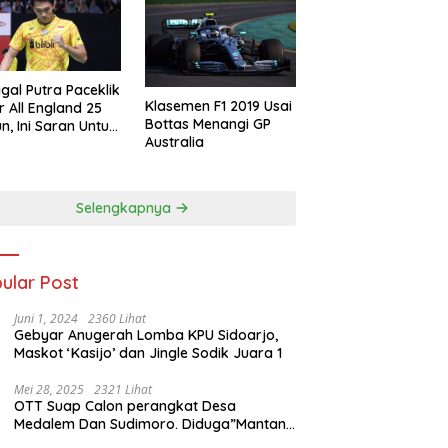
gal Putra Paceklik
Klasemen F1 2019 Usai
r All England 25
Bottas Menangi GP
n, Ini Saran Untuk
Australia
atan dkk
Selengkapnya
ular Post
Juni 1, 2024
2360 Lihat
Gebyar Anugerah Lomba KPU Sidoarjo,
Maskot ‘Kasijo’ dan Jingle Sodik Juara 1
Mei 28, 2025
2321 Lihat
OTT Suap Calon perangkat Desa
Medalem Dan Sudimoro. Diduga”Mantan
Kades DibuduranTerlibat