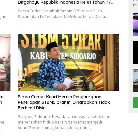
Dirgahayu Republik Indonesia Ke 81 Tahun. 17
mu
Agustus 1945- 17 Agustus Tahun 2026
,
Berita Terkait Kembali Pimpin 0PS Miras Di 18
Jadi
Kecamatan Di Temukan 1696 Botol Miras Disita…
at
Peran Camat Kunci Meraih Penghargaan
ah
Penerapan STBM5 pilar ini Diharapkan Tidak
Berhenti Disini.
Siarpos, Sidoarjo- Kesadaran masyarakat dalam
ma,
menerapkan hidup bersih dansehat menjadi
…
kunci”Peran camat, kepala desa, dan…