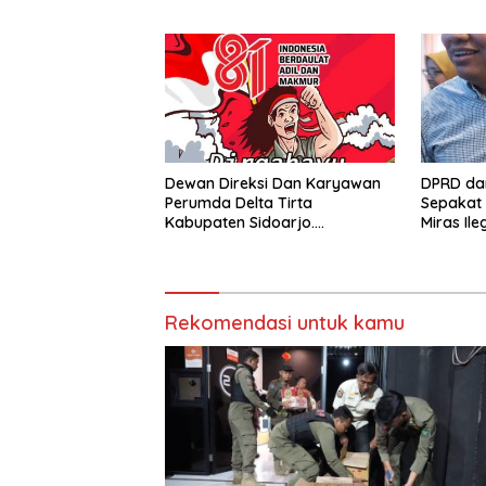
Tegas Penjual Barang Haram
Dewan Direksi Dan Karyawan
DPRD da
Perumda Delta Tirta
Sepakat 
Kabupaten Sidoarjo.
Miras Ile
Mengucapkan Dirgahayu
Rumah K
Republik Indonesia Ke 81 Tahun.
17 Agustus 1945- 17 Agustus
Tahun 2026
Rekomendasi untuk kamu