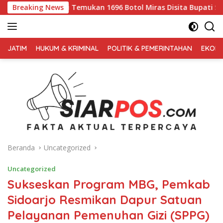
Langsung
Temukan 1696 Botol Miras Disita Bupati Sikap Tegas Penjual B
Breaking News
ke
konten
FAKTA
AKTUAL
JATIM
HUKUM & KRIMINAL
POLITIK & PEMERINTAHAN
EKONO
TERPERCAYA
Beranda
Uncategorized
Uncategorized
Sukseskan Program MBG, Pemkab
Sidoarjo Resmikan Dapur Satuan
Pelayanan Pemenuhan Gizi (SPPG)