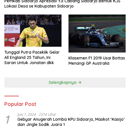
Pemkab Sidoarjo Apresiasi YJI Cabang Sidoarjo Bentuk KJS
Lokasi Desa se Kabupaten Sidoarjo
Tunggal Putra Paceklik Gelar
All England 25 Tahun, Ini
Klasemen F1 2019 Usai Bottas
Saran Untuk Jonatan dkk
Menangi GP Australia
Selengkapnya
Popular Post
1
Juni 1, 2024
2374 Lihat
Gebyar Anugerah Lomba KPU Sidoarjo, Maskot ‘Kasijo’
dan Jingle Sodik Juara 1