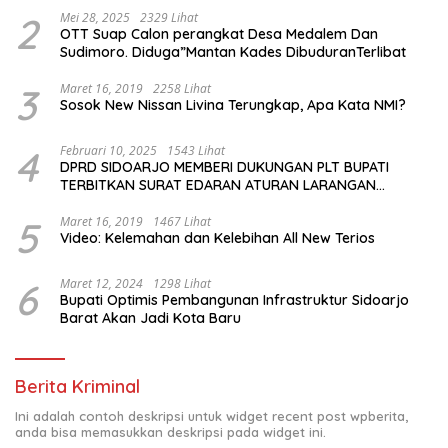
2
Mei 28, 2025
2329 Lihat
OTT Suap Calon perangkat Desa Medalem Dan
Sudimoro. Diduga”Mantan Kades DibuduranTerlibat
3
Maret 16, 2019
2258 Lihat
Sosok New Nissan Livina Terungkap, Apa Kata NMI?
4
Februari 10, 2025
1543 Lihat
DPRD SIDOARJO MEMBERI DUKUNGAN PLT BUPATI
TERBITKAN SURAT EDARAN ATURAN LARANGAN
OUTDOOR LEARNING (ODL) TK, PAUD, SD, SMP/MTS
KELUAR KOTA
5
Maret 16, 2019
1467 Lihat
Video: Kelemahan dan Kelebihan All New Terios
6
Maret 12, 2024
1298 Lihat
Bupati Optimis Pembangunan Infrastruktur Sidoarjo
Barat Akan Jadi Kota Baru
Berita Kriminal
Ini adalah contoh deskripsi untuk widget recent post wpberita,
anda bisa memasukkan deskripsi pada widget ini.