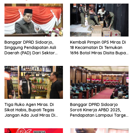
Banggar DPRD Sidoarjo,
Kembali Pimpin 0PS Miras Di
Singgung Pendapatan Asli
18 Kecamatan Di Temukan
Daerah (PAD) Dari Sektor
1696 Botol Miras Disita Bupati
Parkir Realisasinya Nihil,
Sikap Tegas Penjual Barang
Meminta Bupati Melakukan
Haram
Evaluasi Secara Menyeluruh
Tiga Ruko Agen Miras. Di
Banggar DPRD Sidoarjo
Sikat Habis, Bupati Tegas
Soroti Kinerja APBD 2025,
Jangan Ada Jual Miras Di
Pendapatan Lampaui Target
Sidoarjo
dan Defisit Berbalik Jadi
Surplus