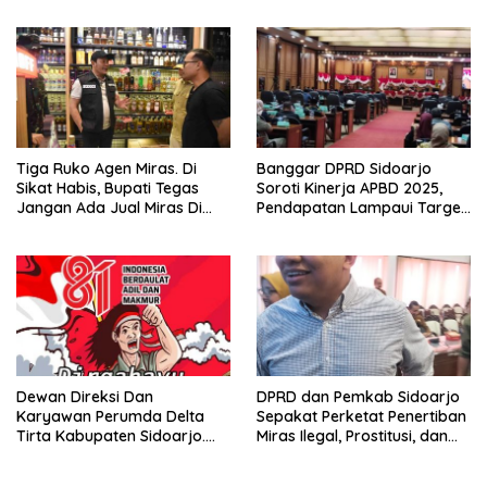
Meminta Bupati Melakukan
Haram
Evaluasi Secara Menyeluruh
Tiga Ruko Agen Miras. Di
Banggar DPRD Sidoarjo
Sikat Habis, Bupati Tegas
Soroti Kinerja APBD 2025,
Jangan Ada Jual Miras Di
Pendapatan Lampaui Target
Sidoarjo
dan Defisit Berbalik Jadi
Surplus
Dewan Direksi Dan
DPRD dan Pemkab Sidoarjo
Karyawan Perumda Delta
Sepakat Perketat Penertiban
Tirta Kabupaten Sidoarjo.
Miras Ilegal, Prostitusi, dan
Mengucapkan Dirgahayu
Rumah Kos Bermasalah
Republik Indonesia Ke 81