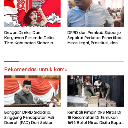
Dewan Direksi Dan
DPRD dan Pemkab Sidoarjo
Karyawan Perumda Delta
Sepakat Perketat Penertiban
Tirta Kabupaten Sidoarjo.
Miras Ilegal, Prostitusi, dan
Mengucapkan Dirgahayu
Rumah Kos Bermasalah
Republik Indonesia Ke 81
Tahun. 17 Agustus 1945- 17
Agustus Tahun 2026
Rekomendasi untuk kamu
Banggar DPRD Sidoarjo,
Kembali Pimpin 0PS Miras Di
Singgung Pendapatan Asli
18 Kecamatan Di Temukan
Daerah (PAD) Dari Sektor
1696 Botol Miras Disita Bupati
Parkir Realisasinya Nihil,
Sikap Tegas Penjual Barang