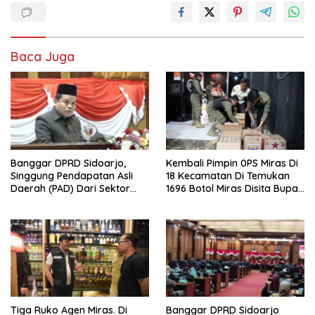
Baca Juga
Banggar DPRD Sidoarjo,
Kembali Pimpin 0PS Miras Di
Singgung Pendapatan Asli
18 Kecamatan Di Temukan
Daerah (PAD) Dari Sektor
1696 Botol Miras Disita Bupati
Parkir Realisasinya Nihil,
Sikap Tegas Penjual Barang
Meminta Bupati Melakukan
Haram
Evaluasi Secara Menyeluruh
Tiga Ruko Agen Miras. Di
Banggar DPRD Sidoarjo