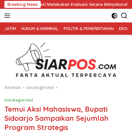
Langsung
ti Melakukan Evaluasi Secara Menyeluruh
Breaking News
Kembali Pimpi
ke
konten
FAKTA
AKTUAL
JATIM
HUKUM & KRIMINAL
POLITIK & PEMERINTAHAN
EKONO
TERPERCAYA
Beranda
Uncategorized
Uncategorized
Temui Aksi Mahasiswa, Bupati
Sidoarjo Sampaikan Sejumlah
Program Strategis