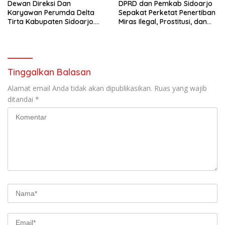
Dewan Direksi Dan
DPRD dan Pemkab Sidoarjo
Karyawan Perumda Delta
Sepakat Perketat Penertiban
Tirta Kabupaten Sidoarjo.
Miras Ilegal, Prostitusi, dan
Mengucapkan Dirgahayu
Rumah Kos Bermasalah
Republik Indonesia Ke 81
Tahun. 17 Agustus 1945- 17
Agustus Tahun 2026
Tinggalkan Balasan
Alamat email Anda tidak akan dipublikasikan.
Ruas yang wajib
ditandai
*