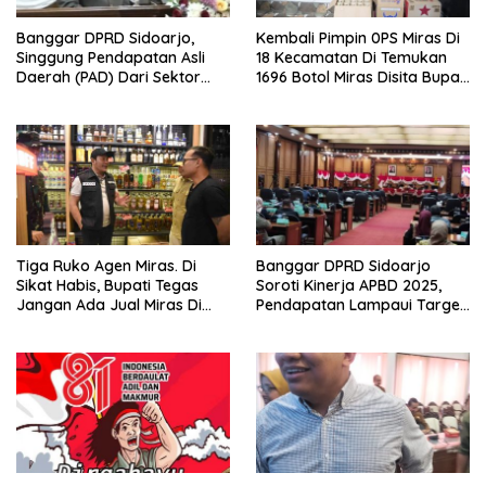
Banggar DPRD Sidoarjo,
Kembali Pimpin 0PS Miras Di
Singgung Pendapatan Asli
18 Kecamatan Di Temukan
Daerah (PAD) Dari Sektor
1696 Botol Miras Disita Bupati
Parkir Realisasinya Nihil,
Sikap Tegas Penjual Barang
Meminta Bupati Melakukan
Haram
Evaluasi Secara Menyeluruh
Tiga Ruko Agen Miras. Di
Banggar DPRD Sidoarjo
Sikat Habis, Bupati Tegas
Soroti Kinerja APBD 2025,
Jangan Ada Jual Miras Di
Pendapatan Lampaui Target
Sidoarjo
dan Defisit Berbalik Jadi
Surplus