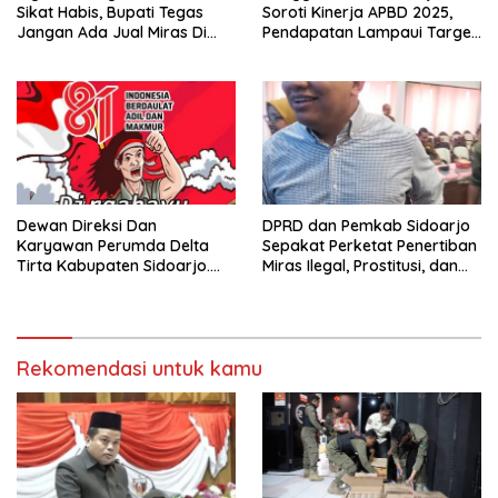
Sikat Habis, Bupati Tegas
Soroti Kinerja APBD 2025,
Jangan Ada Jual Miras Di
Pendapatan Lampaui Target
Sidoarjo
dan Defisit Berbalik Jadi
Surplus
Dewan Direksi Dan
DPRD dan Pemkab Sidoarjo
Karyawan Perumda Delta
Sepakat Perketat Penertiban
Tirta Kabupaten Sidoarjo.
Miras Ilegal, Prostitusi, dan
Mengucapkan Dirgahayu
Rumah Kos Bermasalah
Republik Indonesia Ke 81
Tahun. 17 Agustus 1945- 17
Agustus Tahun 2026
Rekomendasi untuk kamu