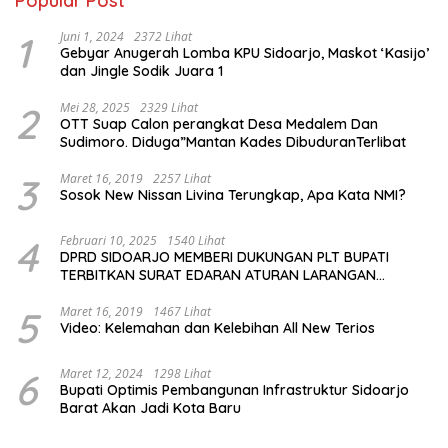
Popular Post
1
Juni 1, 2024
2372 Lihat
Gebyar Anugerah Lomba KPU Sidoarjo, Maskot ‘Kasijo’
dan Jingle Sodik Juara 1
2
Mei 28, 2025
2329 Lihat
OTT Suap Calon perangkat Desa Medalem Dan
Sudimoro. Diduga”Mantan Kades DibuduranTerlibat
3
Maret 16, 2019
2257 Lihat
Sosok New Nissan Livina Terungkap, Apa Kata NMI?
4
Februari 10, 2025
1540 Lihat
DPRD SIDOARJO MEMBERI DUKUNGAN PLT BUPATI
TERBITKAN SURAT EDARAN ATURAN LARANGAN
OUTDOOR LEARNING (ODL) TK, PAUD, SD, SMP/MTS
KELUAR KOTA
5
Maret 16, 2019
1467 Lihat
Video: Kelemahan dan Kelebihan All New Terios
6
Maret 12, 2024
1298 Lihat
Bupati Optimis Pembangunan Infrastruktur Sidoarjo
Barat Akan Jadi Kota Baru