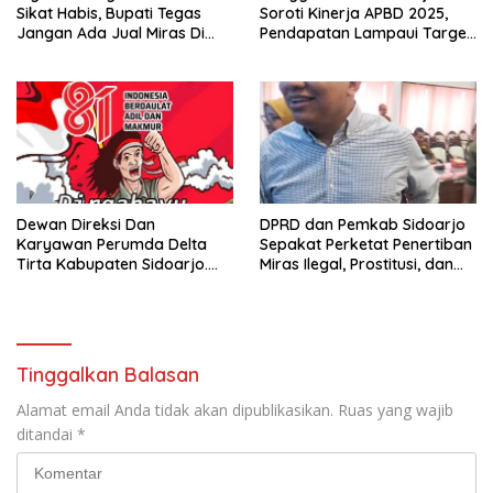
Sikat Habis, Bupati Tegas
Soroti Kinerja APBD 2025,
Jangan Ada Jual Miras Di
Pendapatan Lampaui Target
Sidoarjo
dan Defisit Berbalik Jadi
Surplus
Dewan Direksi Dan
DPRD dan Pemkab Sidoarjo
Karyawan Perumda Delta
Sepakat Perketat Penertiban
Tirta Kabupaten Sidoarjo.
Miras Ilegal, Prostitusi, dan
Mengucapkan Dirgahayu
Rumah Kos Bermasalah
Republik Indonesia Ke 81
Tahun. 17 Agustus 1945- 17
Agustus Tahun 2026
Tinggalkan Balasan
Alamat email Anda tidak akan dipublikasikan.
Ruas yang wajib
ditandai
*