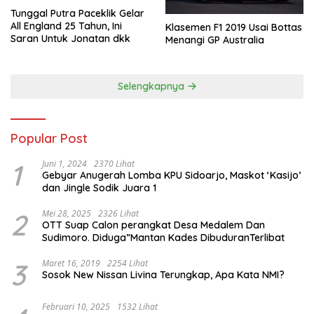
Tunggal Putra Paceklik Gelar
All England 25 Tahun, Ini
Klasemen F1 2019 Usai Bottas
Saran Untuk Jonatan dkk
Menangi GP Australia
Selengkapnya
Popular Post
1
Juni 1, 2024
2370 Lihat
Gebyar Anugerah Lomba KPU Sidoarjo, Maskot ‘Kasijo’
dan Jingle Sodik Juara 1
2
Mei 28, 2025
2326 Lihat
OTT Suap Calon perangkat Desa Medalem Dan
Sudimoro. Diduga”Mantan Kades DibuduranTerlibat
3
Maret 16, 2019
2254 Lihat
Sosok New Nissan Livina Terungkap, Apa Kata NMI?
Februari 10, 2025
1532 Lihat