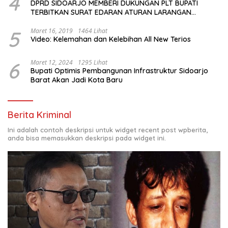
4
DPRD SIDOARJO MEMBERI DUKUNGAN PLT BUPATI
TERBITKAN SURAT EDARAN ATURAN LARANGAN
OUTDOOR LEARNING (ODL) TK, PAUD, SD, SMP/MTS
KELUAR KOTA
5
Maret 16, 2019
1464 Lihat
Video: Kelemahan dan Kelebihan All New Terios
6
Maret 12, 2024
1295 Lihat
Bupati Optimis Pembangunan Infrastruktur Sidoarjo
Barat Akan Jadi Kota Baru
Berita Kriminal
Ini adalah contoh deskripsi untuk widget recent post wpberita,
anda bisa memasukkan deskripsi pada widget ini.