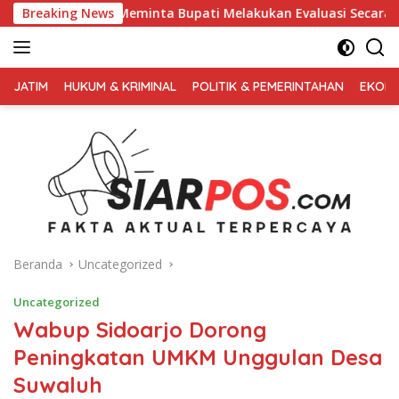
Langsung
 Meminta Bupati Melakukan Evaluasi Secara Menyeluruh
Breaking News
ke
konten
FAKTA
AKTUAL
JATIM
HUKUM & KRIMINAL
POLITIK & PEMERINTAHAN
EKONO
TERPERCAYA
Beranda
Uncategorized
Uncategorized
Wabup Sidoarjo Dorong
Peningkatan UMKM Unggulan Desa
Suwaluh