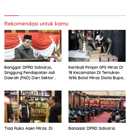
Mengucapkan Dirgahayu
Rumah Kos Bermasalah
Republik Indonesia Ke 81
Tahun. 17 Agustus 1945- 17
Agustus Tahun 2026
Rekomendasi untuk kamu
Banggar DPRD Sidoarjo,
Kembali Pimpin 0PS Miras Di
Singgung Pendapatan Asli
18 Kecamatan Di Temukan
Daerah (PAD) Dari Sektor
1696 Botol Miras Disita Bupati
Parkir Realisasinya Nihil,
Sikap Tegas Penjual Barang
Meminta Bupati Melakukan
Haram
Evaluasi Secara Menyeluruh
Tiga Ruko Agen Miras. Di
Banggar DPRD Sidoarjo