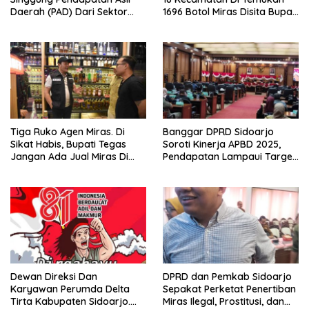
Daerah (PAD) Dari Sektor
1696 Botol Miras Disita Bupati
Parkir Realisasinya Nihil,
Sikap Tegas Penjual Barang
Meminta Bupati Melakukan
Haram
Evaluasi Secara Menyeluruh
Tiga Ruko Agen Miras. Di
Banggar DPRD Sidoarjo
Sikat Habis, Bupati Tegas
Soroti Kinerja APBD 2025,
Jangan Ada Jual Miras Di
Pendapatan Lampaui Target
Sidoarjo
dan Defisit Berbalik Jadi
Surplus
Dewan Direksi Dan
DPRD dan Pemkab Sidoarjo
Karyawan Perumda Delta
Sepakat Perketat Penertiban
Tirta Kabupaten Sidoarjo.
Miras Ilegal, Prostitusi, dan