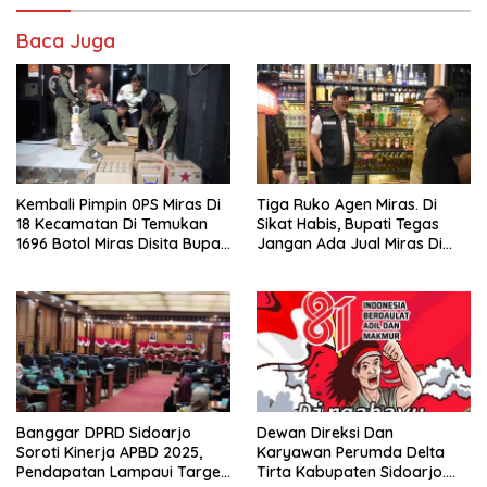
Baca Juga
Kembali Pimpin 0PS Miras Di
Tiga Ruko Agen Miras. Di
18 Kecamatan Di Temukan
Sikat Habis, Bupati Tegas
1696 Botol Miras Disita Bupati
Jangan Ada Jual Miras Di
Sikap Tegas Penjual Barang
Sidoarjo
Haram
Banggar DPRD Sidoarjo
Dewan Direksi Dan
Soroti Kinerja APBD 2025,
Karyawan Perumda Delta
Pendapatan Lampaui Target
Tirta Kabupaten Sidoarjo.