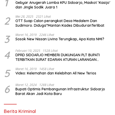
1
Gebyar Anugerah Lomba KPU Sidoarjo, Maskot ‘Kasijo’
dan Jingle Sodik Juara 1
2
Mei 28, 2025
2321 Lihat
OTT Suap Calon perangkat Desa Medalem Dan
Sudimoro. Diduga”Mantan Kades DibuduranTerlibat
3
Maret 16, 2019
2246 Lihat
Sosok New Nissan Livina Terungkap, Apa Kata NMI?
4
Februari 10, 2025
1528 Lihat
DPRD SIDOARJO MEMBERI DUKUNGAN PLT BUPATI
TERBITKAN SURAT EDARAN ATURAN LARANGAN
OUTDOOR LEARNING (ODL) TK, PAUD, SD, SMP/MTS
KELUAR KOTA
5
Maret 16, 2019
1458 Lihat
Video: Kelemahan dan Kelebihan All New Terios
6
Maret 12, 2024
1288 Lihat
Bupati Optimis Pembangunan Infrastruktur Sidoarjo
Barat Akan Jadi Kota Baru
Berita Kriminal