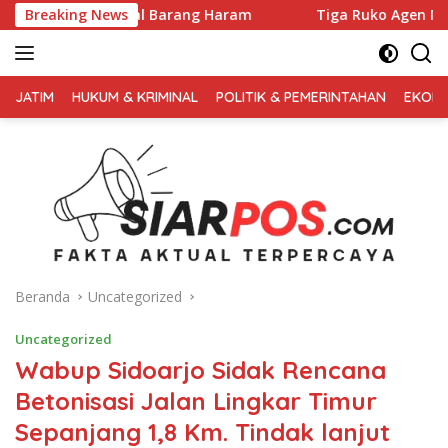
Langsung
al Barang Haram
Breaking News
Tiga Ruko Agen Miras. Di Sikat Habis, B
ke
konten
FAKTA
AKTUAL
JATIM
HUKUM & KRIMINAL
POLITIK & PEMERINTAHAN
EKONO
TERPERCAYA
Beranda
Uncategorized
Uncategorized
Wabup Sidoarjo Sidak Rencana
Betonisasi Jalan Lingkar Timur
Sepanjang 1,8 Km. Tindak lanjut