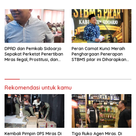
dan Defisit Berbalik Jadi
Mengucapkan Dirgahayu
Surplus
Republik Indonesia Ke 81
Tahun. 17 Agustus 1945- 17
Agustus Tahun 2026
DPRD dan Pemkab Sidoarjo
Peran Camat Kunci Meraih
Sepakat Perketat Penertiban
Penghargaan Penerapan
Miras Ilegal, Prostitusi, dan
STBM5 pilar ini Diharapkan
Rumah Kos Bermasalah
Tidak Berhenti Disini.
Rekomendasi untuk kamu
Kembali Pimpin 0PS Miras Di
Tiga Ruko Agen Miras. Di