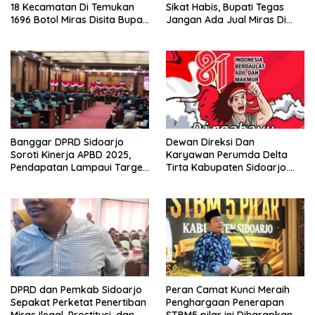
18 Kecamatan Di Temukan
Sikat Habis, Bupati Tegas
1696 Botol Miras Disita Bupati
Jangan Ada Jual Miras Di
Sikap Tegas Penjual Barang
Sidoarjo
Haram
Banggar DPRD Sidoarjo
Dewan Direksi Dan
Soroti Kinerja APBD 2025,
Karyawan Perumda Delta
Pendapatan Lampaui Target
Tirta Kabupaten Sidoarjo.
dan Defisit Berbalik Jadi
Mengucapkan Dirgahayu
Surplus
Republik Indonesia Ke 81
Tahun. 17 Agustus 1945- 17
Agustus Tahun 2026
DPRD dan Pemkab Sidoarjo
Peran Camat Kunci Meraih
Sepakat Perketat Penertiban
Penghargaan Penerapan
Miras Ilegal, Prostitusi, dan
STBM5 pilar ini Diharapkan