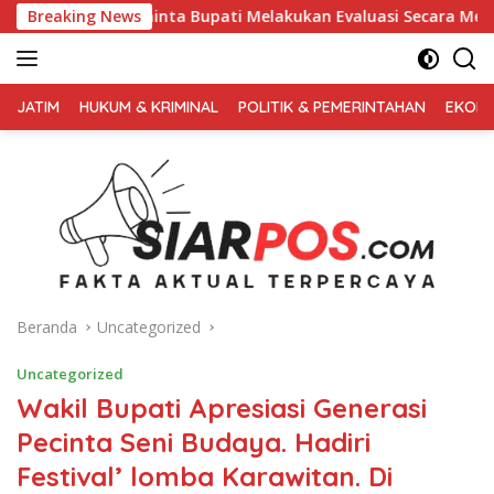
Langsung
nta Bupati Melakukan Evaluasi Secara Menyeluruh
Breaking News
Kemba
ke
konten
FAKTA
AKTUAL
JATIM
HUKUM & KRIMINAL
POLITIK & PEMERINTAHAN
EKONO
TERPERCAYA
Beranda
Uncategorized
Uncategorized
Wakil Bupati Apresiasi Generasi
Pecinta Seni Budaya. Hadiri
Festival’ lomba Karawitan. Di