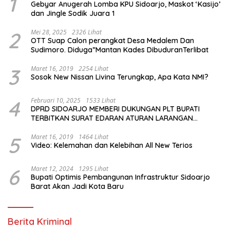
1
Gebyar Anugerah Lomba KPU Sidoarjo, Maskot ‘Kasijo’
dan Jingle Sodik Juara 1
2
Mei 28, 2025
2326 Lihat
OTT Suap Calon perangkat Desa Medalem Dan
Sudimoro. Diduga”Mantan Kades DibuduranTerlibat
3
Maret 16, 2019
2254 Lihat
Sosok New Nissan Livina Terungkap, Apa Kata NMI?
4
Februari 10, 2025
1533 Lihat
DPRD SIDOARJO MEMBERI DUKUNGAN PLT BUPATI
TERBITKAN SURAT EDARAN ATURAN LARANGAN
OUTDOOR LEARNING (ODL) TK, PAUD, SD, SMP/MTS
KELUAR KOTA
5
Maret 16, 2019
1464 Lihat
Video: Kelemahan dan Kelebihan All New Terios
6
Maret 12, 2024
1295 Lihat
Bupati Optimis Pembangunan Infrastruktur Sidoarjo
Barat Akan Jadi Kota Baru
Berita Kriminal