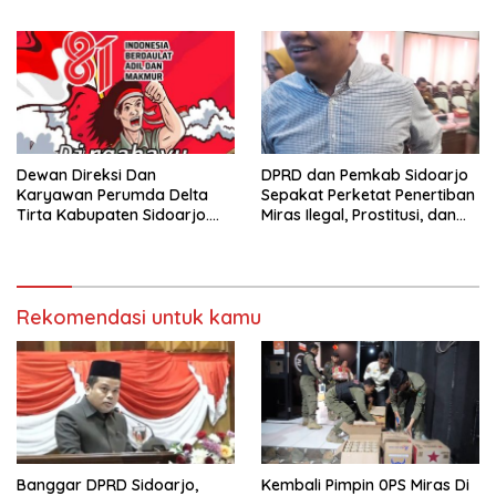
Sidoarjo
dan Defisit Berbalik Jadi
Surplus
Dewan Direksi Dan
DPRD dan Pemkab Sidoarjo
Karyawan Perumda Delta
Sepakat Perketat Penertiban
Tirta Kabupaten Sidoarjo.
Miras Ilegal, Prostitusi, dan
Mengucapkan Dirgahayu
Rumah Kos Bermasalah
Republik Indonesia Ke 81
Tahun. 17 Agustus 1945- 17
Agustus Tahun 2026
Rekomendasi untuk kamu
Banggar DPRD Sidoarjo,
Kembali Pimpin 0PS Miras Di