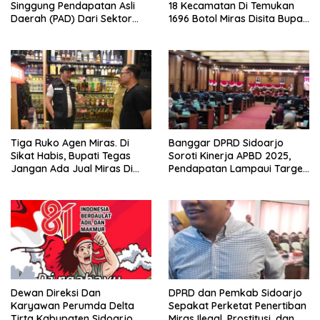
Singgung Pendapatan Asli
18 Kecamatan Di Temukan
Daerah (PAD) Dari Sektor
1696 Botol Miras Disita Bupati
Parkir Realisasinya Nihil,
Sikap Tegas Penjual Barang
Meminta Bupati Melakukan
Haram
Evaluasi Secara Menyeluruh
Tiga Ruko Agen Miras. Di
Banggar DPRD Sidoarjo
Sikat Habis, Bupati Tegas
Soroti Kinerja APBD 2025,
Jangan Ada Jual Miras Di
Pendapatan Lampaui Target
Sidoarjo
dan Defisit Berbalik Jadi
Surplus
Dewan Direksi Dan
DPRD dan Pemkab Sidoarjo
Karyawan Perumda Delta
Sepakat Perketat Penertiban
Tirta Kabupaten Sidoarjo.
Miras Ilegal, Prostitusi, dan