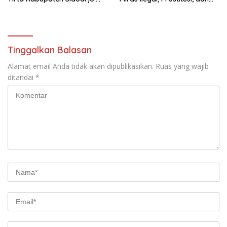
Mengucapkan Dirgahayu
Rumah Kos Bermasalah
Republik Indonesia Ke 81
Tahun. 17 Agustus 1945- 17
Agustus Tahun 2026
Tinggalkan Balasan
Alamat email Anda tidak akan dipublikasikan.
Ruas yang wajib
ditandai
*