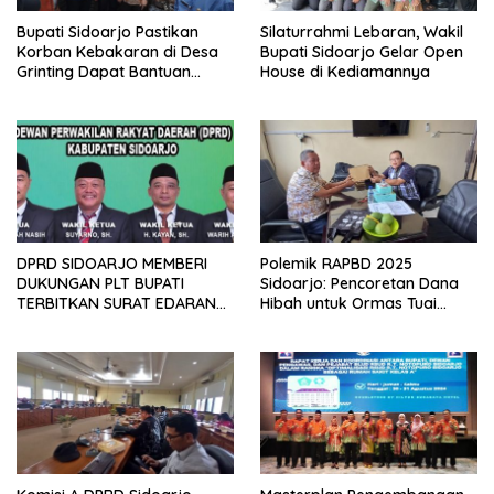
Bupati Sidoarjo Pastikan
Silaturrahmi Lebaran, Wakil
Korban Kebakaran di Desa
Bupati Sidoarjo Gelar Open
Grinting Dapat Bantuan
House di Kediamannya
Renovasi Rumah
DPRD SIDOARJO MEMBERI
Polemik RAPBD 2025
DUKUNGAN PLT BUPATI
Sidoarjo: Pencoretan Dana
TERBITKAN SURAT EDARAN
Hibah untuk Ormas Tuai
ATURAN LARANGAN
Protes
OUTDOOR LEARNING (ODL)
TK, PAUD, SD, SMP/MTS
KELUAR KOTA