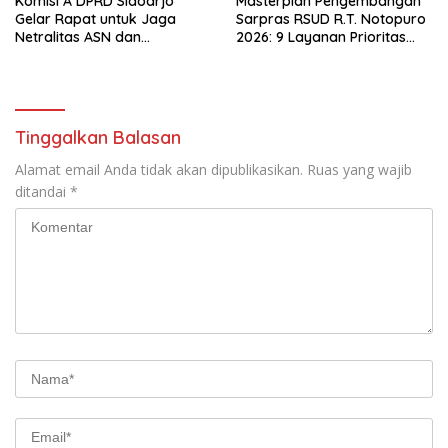
Komisi A DPRD Sidoarjo
Masterplan Pengembangan
Gelar Rapat untuk Jaga
Sarpras RSUD R.T. Notopuro
Netralitas ASN dan
2026: 9 Layanan Prioritas
Perangkat Desa dalam
Dirancang, Sekda Harapkan
Pilkada 2024
RSUD Miliki Identitas Khas
Tinggalkan Balasan
Alamat email Anda tidak akan dipublikasikan.
Ruas yang wajib
ditandai
*