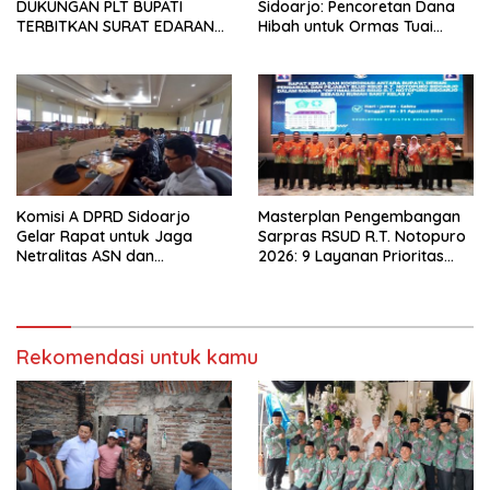
DUKUNGAN PLT BUPATI
Sidoarjo: Pencoretan Dana
TERBITKAN SURAT EDARAN
Hibah untuk Ormas Tuai
ATURAN LARANGAN
Protes
OUTDOOR LEARNING (ODL)
TK, PAUD, SD, SMP/MTS
KELUAR KOTA
Komisi A DPRD Sidoarjo
Masterplan Pengembangan
Gelar Rapat untuk Jaga
Sarpras RSUD R.T. Notopuro
Netralitas ASN dan
2026: 9 Layanan Prioritas
Perangkat Desa dalam
Dirancang, Sekda Harapkan
Pilkada 2024
RSUD Miliki Identitas Khas
Rekomendasi untuk kamu