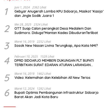
1
Juni 1, 2024
2362 Lihat
Gebyar Anugerah Lomba KPU Sidoarjo, Maskot ‘Kasijo’
dan Jingle Sodik Juara 1
2
Mei 28, 2025
2324 Lihat
OTT Suap Calon perangkat Desa Medalem Dan
Sudimoro. Diduga”Mantan Kades DibuduranTerlibat
3
Maret 16, 2019
2252 Lihat
Sosok New Nissan Livina Terungkap, Apa Kata NMI?
4
Februari 10, 2025
1529 Lihat
DPRD SIDOARJO MEMBERI DUKUNGAN PLT BUPATI
TERBITKAN SURAT EDARAN ATURAN LARANGAN
OUTDOOR LEARNING (ODL) TK, PAUD, SD, SMP/MTS
KELUAR KOTA
5
Maret 16, 2019
1462 Lihat
Video: Kelemahan dan Kelebihan All New Terios
6
Maret 12, 2024
1292 Lihat
Bupati Optimis Pembangunan Infrastruktur Sidoarjo
Barat Akan Jadi Kota Baru