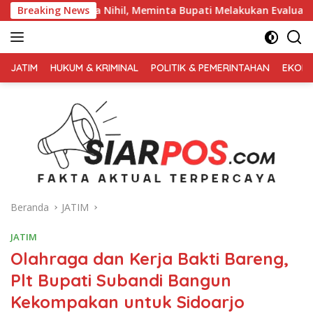
Langsung
l, Meminta Bupati Melakukan Evaluasi Secara Menyeluruh
Breaking News
ke
konten
FAKTA
AKTUAL
JATIM
HUKUM & KRIMINAL
POLITIK & PEMERINTAHAN
EKONO
TERPERCAYA
Beranda
JATIM
JATIM
Olahraga dan Kerja Bakti Bareng,
Plt Bupati Subandi Bangun
Kekompakan untuk Sidoarjo